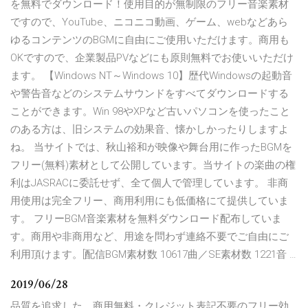
を無料でダウンロード！使用目的が無制限のフリー音楽素材
ですので、YouTube、ニコニコ動画、ゲーム、webなどあら
ゆるコンテンツのBGMに自由にご使用いただけます。商用も
OKですので、企業製品PVなどにも原則無料でお使いいただけ
ます。 【Windows NT～Windows 10】歴代Windowsの起動音
や警告音などのシステムサウンドをすべてダウンロードする
ことができます。Win 98やXPなど古いパソコンを使ったこと
のある方は、旧システムの効果音、懐かしかったりしますよ
ね。 当サイトでは、秋山裕和が映像や舞台用に作ったBGMを
フリー(無料)素材として公開しています。当サイトの楽曲の権
利はJASRACに委託せず、全て個人で管理しています。 非商
用使用は完全フリー、商用利用にも低価格にて提供していま
す。 フリーBGM音楽素材を無料ダウンロード配布していま
す。商用や非商用など、用途を問わず連絡不要でご自由にご
利用頂けます。[配信BGM素材数 10617曲／SE素材数 1221音 …
2019/06/28
品質を追求した、商用無料・クレジット表記不要のフリー効