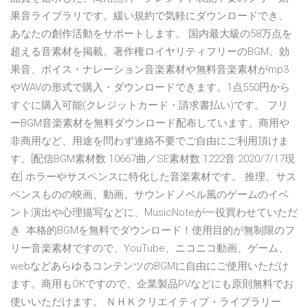
果音ライブラリです。緩い規約で気軽にダウンロードでき、
あなたの創作活動をサポートします。 国内最大級の58万点を
超える音素材を掲載。著作権ロイヤリティフリーのBGM、効
果音、ボイス・ナレーション音楽素材や無料音楽素材がmp3
やWAVの形式で購入・ダウンロードできます。1点550円から
すぐに購入可能(クレジットカード・請求書払い)です。 フリ
ーBGM音楽素材を無料ダウンロード配布しています。商用や
非商用など、用途を問わず連絡不要でご自由にご利用頂けま
す。[配信BGM素材数 10667曲／SE素材数 1222音 2020/7/17現
在] ホラーやサスペンスに特化した音楽素材です。 推理、サス
ペンスものの映画、動画。サウンドノベル風のゲームのイベ
ント演出や心理描写などに、MusicNoteが一役買わせていただ
き 本格的BGMを無料でダウンロード！使用目的が無制限のフ
リー音楽素材ですので、YouTube、ニコニコ動画、ゲーム、
webなどあらゆるコンテンツのBGMに自由にご使用いただけ
ます。商用もOKですので、企業製品PVなどにも原則無料でお
使いいただけます。 ＮＨＫクリエイティブ・ライブラリー