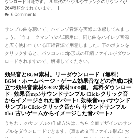
ウンロード可能です。 70年代のソウルやファンクのサウンドが
264種類含まれています。
6 Comments
サンプル曲を聴いて、ハイレゾ音源を実際に体感してみまし
ょう。 “ウォークマン”での試聴用に、同じ曲をハイレゾ音源
と広く使われている圧縮音源で用意しました。下のボタンを
クリックすると、パソコンにzip形式の圧縮ファイルがダウン
ロードされますので、解凍してください。
効果音とBGM素材。リーダウンロード（無料）
BGM・ホームページ・ゲーム効果音などの作成に役
立つ効果音素材&BGM素材1000個。 無料ダウンロー
ド · 効果音mp3サウンドサンプル Click-クリック音
からイメージされた音パート1. 効果音mp3サウンド
サンプル Click-クリック音から サウンドサンプル
8bit-古いゲームからイメージした音パート2.
うちわ このサンプルの作成方法はこちら 文面デザインのサン
プルをダウンロードできます。(筆まめ文面ファイル形式) お