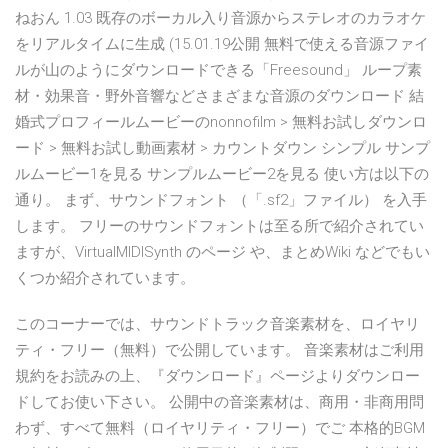
ねおん 1.03 既存のボーカル入り音源からステレオのカラオケ
をリアルタイムに生成 (15.01.19公開 無料で使える音源ファイ
ルが山のようにダウンロードできる「Freesound」 ループ素
材・効果音・野外音響などさまざまな音源のダウンロード 結
婚式プロフィールムービーのnonnofilm > 無料お試しダウンロ
ード > 無料お試し動画素材 > カウントダウン シンプル サンプ
ルムービー1を見る サンプルムービー2を見る 使い方は以下の
通り。 まず、サウンドフォント （「.sf2」ファイル） を入手
します。 フリーのサウンドフォントは至る所で紹介されてい
ますが、VirtualMIDISynth のページ や、まとめWiki などでもい
くつか紹介されています。
このコーナーでは、サウンドトラック音楽素材を、ロイヤリ
ティ・フリー（無料）で公開しています。 音楽素材はご利用
規約をお読みの上、『ダウンロード』ページよりダウンロー
ドしてお使い下さい。 公開中の音楽素材は、商用・非商用問
わず、すべて無料（ロイヤリティ・フリー）でご 本格的BGM