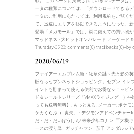
載。 このページに掲載されているcadデータは
ータの種類については、「ダウンロードできるデ
ータのご利用にあたっては、利用規約をご覧くだ
て、迅速にエリアを移動できるようになった。新
登場「メガモール」では、嵐に備えての買い物が
マッドネス - 大ヒットオンパレード アーケード & ア
Thursday-05:23; comments(0) trackbacks(0)--by co
2020/06/19
ファイアーエムブレム新・紋章の謎～光と影の英
販ならセブンネットショッピング。セブン‐イレブン
イントも貯まって使える便利でお得なショッピン
ド＆シールドシリーズ「VMAXライジング」）4枚セ
っても送料無料】. もっと見る. メーカー: ポケモン
ケカくらぶ（ 喪失」 · デジモンアドベンチャーtri
だ・だ・だいぼうけん! 未来少年コナン: 巨大機ギガ
ースの渡り鳥 · ガッチャマン · 茄子 アンダルシアの