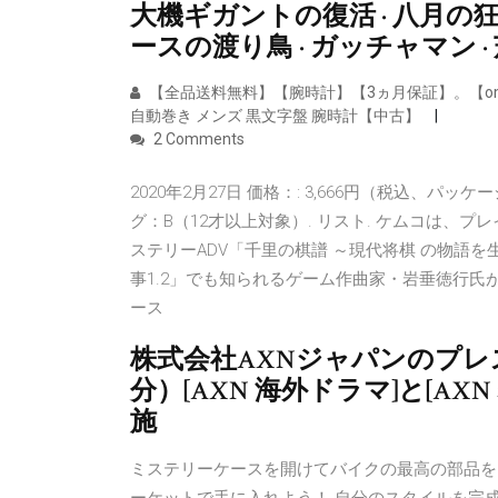
大機ギガントの復活 · 八月の狂
ースの渡り鳥 · ガッチャマン ·
【全品送料無料】【腕時計】【3ヵ月保証】。【omeg
自動巻き メンズ 黒文字盤 腕時計【中古】
2 Comments
2020年2月27日 価格：: 3,666円（税込、パッケ
グ：B（12才以上対象）. リスト. ケムコは、プレイステー
ステリーADV「千里の棋譜 ～現代将棋 の物語を
事1.2」でも知られるゲーム作曲家・岩垂徳行氏
ース
株式会社AXNジャパンのプレスリ
分）[AXN 海外ドラマ]と[A
施
ミステリーケースを開けてバイクの最高の部品を