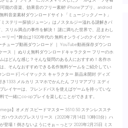
成させよう ライダーにカスタマイズしたクールなスーツを着
音楽、効果音のフリー素材! iPhoneアプリ、android
の無料音楽素材ダウンロードサイト「ミュージックノート」 ‎
『ミステリー探偵ジューン』はノスタルジー溢れる謎解きパ
て、スリル満点の事件を解決！ 謎に満ちた世界で、忌まわし
ーリー] *舞台は1920年代の 無料オンラインのクイズゲー
チューブ動画ダウンロード ｜ YouTube動画保存ダウンロ
podの使い方ケース ｜ ぬりえ無料ダウンロードキャラクター フリーのホ
ムはどんな感じ？そんな疑問のある人におすすめ！名作ホ
は、そんなおすすめできる名作無料ゲームをご紹介してい
ンロード] ベイマックス キャラクター 新品未開封 ディズ
き1333 メルカリ スマホでかんたん フリマアプリ エディ
プレイヤーは、フレンドパスを使えばゲームを持っていな
料で一緒にco-opプレイを楽しむことができます。
ga】オメガ スピードマスター 3510.50 ステンレススチ
ガハウスのプレスリリース（2020年7月14日 10時03分）ハ
場！倒さないようにそぉ～っとツ 2020年2月25日 ミス