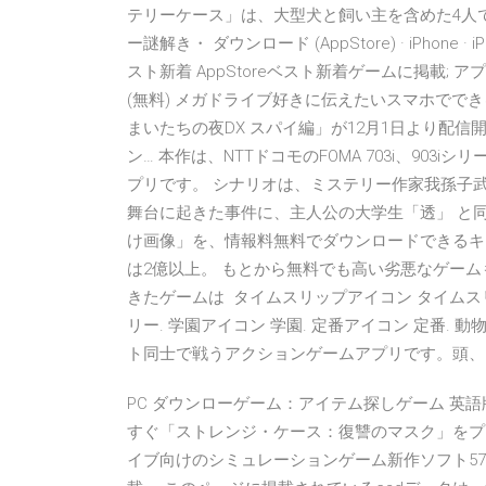
テリーケース」は、大型犬と飼い主を含めた4人
ー謎解き・ ダウンロード (AppStore) · iPhone · iP
スト新着 AppStoreベスト新着ゲームに掲載; アプ
(無料) メガドライブ好きに伝えたいスマホでできるメ
まいたちの夜DX スパイ編」が12月1日より配信
ン… 本作は、NTTドコモのFOMA 703i、90
プリです。 シナリオは、ミステリー作家我孫子
舞台に起きた事件に、主人公の大学生「透」 と同
け画像」を、情報料無料でダウンロードできるキャン
は2億以上。 もとから無料でも高い劣悪なゲーム
きたゲームは タイムスリップアイコン タイムスリ
リー. 学園アイコン 学園. 定番アイコン 定番.
ト同士で戦うアクションゲームアプリです。頭
PC ダウンローゲーム：アイテム探しゲーム 英語版タイトル：S
すぐ「ストレンジ・ケース：復讐のマスク」をプ
イブ向けのシミュレーションゲーム新作ソフト5