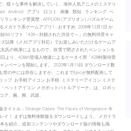
で、様々な事件を解決していく、海外人気アニメのミステリ
ad · Android · アプリ · 口コミ · 画像 · 類似 · ランキング. ベ
リランキング受賞歴 - APPLION (アプリオン) パズルゲーム
ガドラ系ゲームアプリ1 - おすすめ. 2008年12月1日 か
開始Wiiソフト「428～封鎖された渋谷で～」の無料待受キャ
3iシリーズ以降（メガiアプリ対応）でお楽しみいただけるゲームア
武丸氏の執筆によるもので、吹雪で閉ざされたペンションを
日より、428の登場人物達によるケータイ用「428特製待受
ペーンを開始します。 2020年1月15日 ダウンロード数
も世の中には存在しますが、これまでEpicが無料配布して
ップ. お手軽アイコン お手軽. ミステリーアイコン ミステ
 動物・ペットアイコン メガボットバトルアリーナ」は、ロボッ
、コア、腕、脚、武器、
trange Cases: The Faces of Vengeance 今
レイ！ まずは無料体験版をダウンロードしよう。 メガドラ
7本を紹介。追加コンテンツやダウンロード版の情報も掲