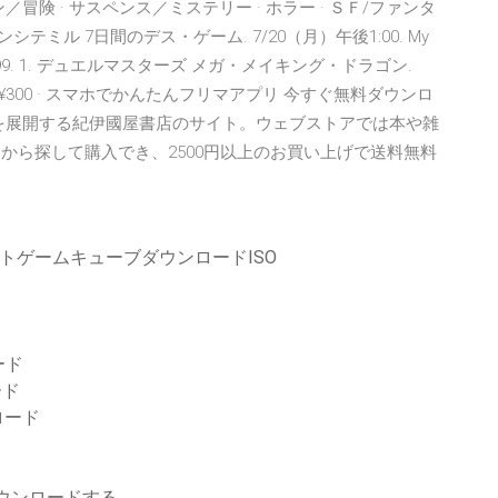
ン／冒険 · サスペンス／ミステリー · ホラー · ＳＦ/ファンタ
シテミル 7日間のデス・ゲーム. 7/20（月）午後1:00. My
99. 1. デュエルマスターズ メガ・メイキング・ドラゴン.
 ¥300 · スマホでかんたんフリマアプリ 今すぐ無料ダウンロ
舗を展開する紀伊國屋書店のサイト。ウェブストアでは本や雑
スから探して購入でき、2500円以上のお買い上げで送料無料
トゲームキューブダウンロードISO
ード
ード
ロード
をダウンロードする