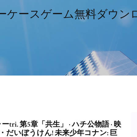
ーケースゲーム無料ダウン
ri. 第5章「共生」 · ハチ公物語 · 映
だいぼうけん! 未来少年コナン: 巨