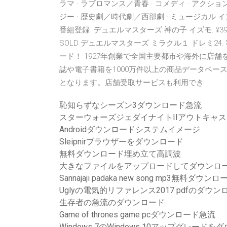
ラマ · ラブロマンス／青春 · コメディ · アクショ
ジー · 歴史劇／時代劇／西部劇 · ミュージカル イン
番組登録 デュエルマスターズ 神の子 イズモ. ¥3
SOLD デュエルマスターズ ミラクル１ ドレミ24.
ード！ 1927年創業で全国主要都市や海外に店
誌や電子書籍を1000万件以上の商品データベー
となります。店舗受取サービスも利用でき
恥知らずなシーズン3ダウンロード急流
スターウォーズジェダイナイトIIアウトキャス
Androidダウンロードシステムイメージ
Sleipnirブラウザーをダウンロード
無料ダウンロード埋め立て高調波
大きなファイルをアップロードしてダウンロ
Sannajaji padaka new song mp3無料ダウンロ
Uglyの電気的リファレンス2017 pdfのダウン
生存者の急流のダウンロード
Game of thrones game pcダウンロード急流
Windows 7のWindows 10アップグレード