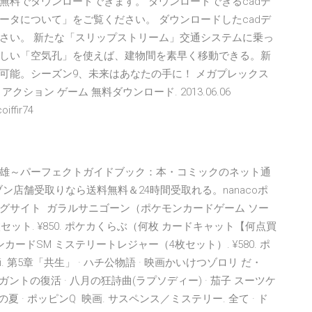
、無料でダウンロードできます。 ダウンロードできるcadデ
ータについて」をご覧ください。 ダウンロードしたcadデ
さい。 新たな「スリップストリーム」交通システムに乗っ
しい「空気孔」を使えば、建物間を素早く移動できる。新
可能。シーズン9、未来はあなたの手に！ メガプレックス
クション ゲーム 無料ダウンロード. 2013.06.06
iffir74
雄～パーフェクトガイドブック：本・コミックのネット通
店舗受取りなら送料無料＆24時間受取れる。nanacoポ
グサイト ガラルサニゴーン（ポケモンカードゲーム ソー
ット. ¥850. ポケカくらぶ（何枚 カードキャット【何点買
カードSM ミステリートレジャー（4枚セット）. ¥580. ポ
. 第5章「共生」 · ハチ公物語 · 映画かいけつゾロリ だ・
ントの復活 · 八月の狂詩曲(ラプソディー) · 茄子 スーツケ
夏 · ポッピンQ 映画. サスペンス／ミステリー. 全て · ド