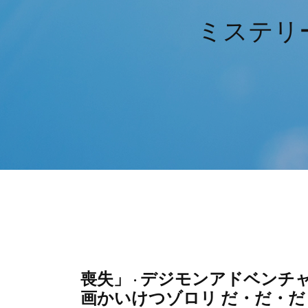
ミステリ
喪失」 · デジモンアドベンチャーt
画かいけつゾロリ だ・だ・だ・