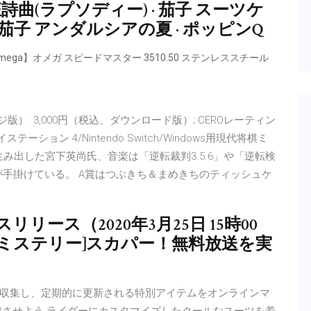
詩曲(ラプソディー) · 茄子 スーツケ
 茄子 アンダルシアの夏 · ポッピンQ
a】オメガ スピードマスター 3510.50 ステンレススチール
ージ版）: 3,000円（税込、ダウンロード版）; CEROレーティン
ション 4/Nintendo Switch/Windows用現代将棋ミ
生み出した宮下英尚氏、音楽は「逆転裁判3.5.6」や「逆転検
が手掛けている。 A賞はつぶきち＆まめきちのティッシュケ
リース（2020年3月25日 15時00
XNミステリー]スカパー！無料放送を実
収集し、定期的に更新される特別アイテムをオンラインマ