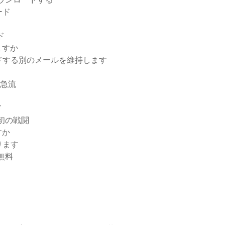
ード
ド
ますか
ドする別のメールを維持します
d急流
ド
初の戦闘
すか
ります
ド無料