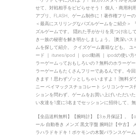
ーケットで手に入れよう！ 自分のスタイルを完
せて、対戦相手をビビらせそう！ 個人・商用利用可能の
アプリ、FLASH、ゲーム制作に！著作権フリー
＜最高にスリリングなパズルゲームをご紹介＞ 
ズルゲームです。 隠れた手がかりを見つけ出し
き一族の秘密を解き明かしましょう。 [奥深いスト
ムを探して紹介。 クイズゲーム書籍なども。 ユー
ード ｜ itunes/ipod ｜ ipod動画 ｜ i
ラーゲームっておもしろいの？無料のホラーゲー
ラーゲームもたくさんフリーであるんです。今回
きます！思わずゾッとしちゃいますよ！ [無料ダウ
ニー ベイマックスチョコレート シリコンケース付
ションを問わず、ゲームをお買い上げいただいた
い友達を1度に3名までセッションに招待して、無
【全品送料無料】【腕時計】【3ヵ月保証】。【ome
ール 自動巻き メンズ 黒文字盤 腕時計【中古】 メ
ラハラドキドキ！ポケモンの木製バランスゲームが登