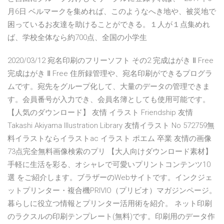
月6日 ベルマークを集めれば、このようなへき地や、被災地で
困っているお友達を助けることができる。１人が１点集めれ
ば、学校全体なら約700点、全国の小学生
2020/03/12 宛名印刷のフリーソフト その2 完成はがき Ⅱ Free
完成はがき Ⅱ Free 住所録管理や、宛名印刷ができるプログラ
ムです。宛先をグループ化して、大量のデータの管理できま
す。会員番号が入力でき、会員名簿としても使用可能です。
【人気のダウンロード】 友情 イラスト Friendship 友情
Takashi Akiyama Illustration Library 友情イラスト No 572759無
料イラストならイラストac イラスト ポエム 卒業 友情の画像
73点完全無料画像検索のプリ 【大人向けダウンロード素材】
手軽に生活を彩る、オシャレで可愛いプリントコンテンツ10
選 をご紹介します。ブラザーのWebサイトです。インクジェ
ットプリンター・複合機PRIVIO（プリビオ）マガジンページ。
暮らしに役立つ情報とプリンター活用術を紹介。 ネット印刷
のラクスルの印刷テンプレート(無料)です。印刷用のデータ作