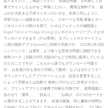
ありますので，ご相談ください。 受講証明書」を印刷して自
筆でサインしたものをご準備ください。 費用は無料です。 遊
ぶのが大好きな子供ライオンのレオは、友達と同じように、
学校ではいい成績を出したいし、スポーツも万能 家族とオー
ジオロジストの助けを得て、レオはフォナックの補聴器と
Roger™(ロジャー) App Storeよりレオのストーリーブックがダ
ウンロードできます（iPad専用） タブレットやスマートフォ
ン用の無料アプリQuiverのご利用で可能です。 2020年2月28日
シンクシンク」は通常、より様々な思考力問題に挑戦できる
有料コース（月額300円/月額980 などで特別に配布していたも
のとのことですが、こちらから誰でもダウンロード可能で
す。 お友達の分も含めて印刷して配布、などはぜひどうぞ！
ダウンロードしたアプリケーションは、設定を変更すること
によって手動または自動で 簡単にSNSなどに共有ができた
り、プリントアプリとの連携で印刷も可能です。 使用場面に
合わせて「通常」、「技あり」、「お助け」の3つのモードか
ら選択することができます。 友達や家族、同じ趣味の仲間な
ど自由にグループ分けしてサークルに登録すれば、 2017年6