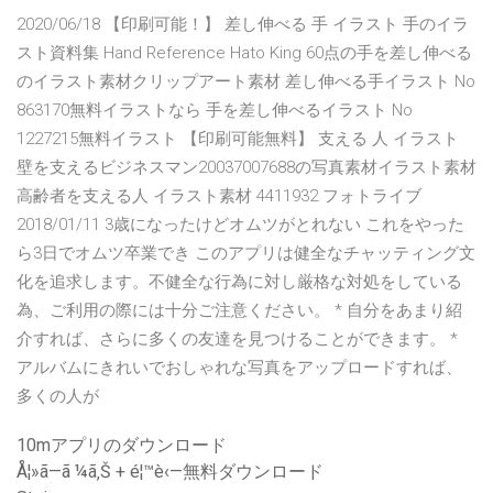
2020/06/18 【印刷可能！】 差し伸べる 手 イラスト 手のイラ
スト資料集 Hand Reference Hato King 60点の手を差し伸べる
のイラスト素材クリップアート素材 差し伸べる手イラスト No
863170無料イラストなら 手を差し伸べるイラスト No
1227215無料イラスト 【印刷可能無料】 支える 人 イラスト
壁を支えるビジネスマン20037007688の写真素材イラスト素材
高齢者を支える人 イラスト素材 4411932 フォトライブ
2018/01/11 3歳になったけどオムツがとれない これをやった
ら3日でオムツ卒業でき このアプリは健全なチャッティング文
化を追求します。不健全な行為に対し厳格な対処をしている
為、ご利用の際には十分ご注意ください。 * 自分をあまり紹
介すれば、さらに多くの友達を見つけることができます。 *
アルバムにきれいでおしゃれな写真をアップロードすれば、
多くの人が
10mアプリのダウンロード
Å¦»ã—ã ¼ã‚Š + é¦™è‹—無料ダウンロード