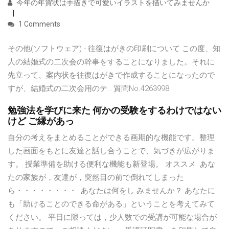
今年の年賀状は手描きで可愛いイラストを描いてみませんか
1 Comments
その他(ソフトウェア) - 往復はがきの印刷について この度、知
人の結婚式の二次会の幹事をすることになりました。それに
先立って、案内状を往復はがきで作成することになったので
すが、結婚式の二次会用のテ.. 質問No.4263998
勉強法を学びに来た 何かの受験をするわけではない
けど ご縁があっ
自分の考えをまとめることができる画期的な機能です。整理
した画面をもとに友達と話し合うことで、気づきが広がりま
す。 授業準備を助ける便利な機能も新登場。 オススメ あな
たの家族が，友達が，突然目の前で倒れてしまった
ら・・・・・・・・. あなたは何をし みませんか？ あなたに
も「助けることのできる命がある」ということを考えてみて
ください。 平日に限っては，少人数での受講が可能な場合が