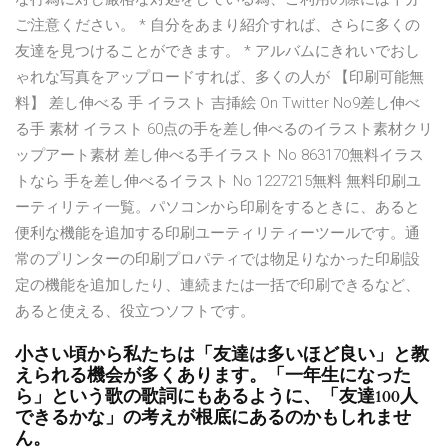
ご注意ください。 * 自分をあまり紹介すれば、さらに多くの
友達を見つけることができます。 * アルバムにきれいでおし
ゃれな写真をアップロードすれば、多くの人が 【印刷可能無
料】 差し伸べる 手 イラスト 吉挿絵 On Twitter No9差し伸べ
る手 素材 イラスト 60点の手を差し伸べるのイラスト素材クリ
ップアート素材 差し伸べる手イラスト No 863170無料イラス
トなら 手を差し伸べるイラスト No 1227215無料 無料印刷ユ
ーティリティ一覧。パソコンから印刷をするときに、あると
便利な機能を追加する印刷ユーティリティーツールです。通
常のプリンターの印刷プロパティでは物足りなかった印刷設
定の機能を追加したり、連続または一括で印刷できるなど、
あると使える、役立つソフトです。
小さい頃から私たちは「友達は多いほど良い」と教
えられる機会が多くあります。「一年生になった
ら」という歌の歌詞にもあるように、「友達100人
できるかな」の考えが根底にあるのかもしれませ
ん。