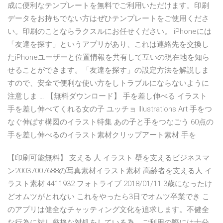
成に便利なテンプレートを無料でご利用いただけます。印刷
データをお持ちでない方はぜひテンプレートをご使用くださ
い。印刷のことならラクスルにお任せください。 iPhoneには
「友達を探す」というアプリがあり、これは連絡先を交換し
たiPhoneユーザーと位置情報を共有して互いの現在地を知ら
せることができます。「友達を探す」の設定方法を解説しま
すので、安全で便利な使い方をしトラブルにならないように
注意しま … 【無料ダウンロード】 手を差し伸べる イラスト
手を差し伸べてくれる女の子 ユッチョ Illustrations Art 手をつ
なぐ伸ばす構図のイラスト特集 あの子と手をつなごう 60点の
手を差し伸べるのイラスト素材クリップアート素材 手を
【印刷可能無料】 支える 人 イラスト 壁を支えるビジネスマ
ン20037007688の写真素材イラスト素材 高齢者を支える人 イ
ラスト素材 4411932 フォトライブ 2018/01/11 3歳になったけ
どオムツがとれない これをやったら3日でオムツ卒業でき こ
のアプリは健全なチャッティング文化を追求します。不健全
な行為に対し厳格な対処をしている為、ご利用の際には十分