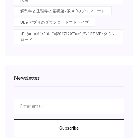
解剖学と生理学の基礎第7版pdfのダウンロード
Uberアプリのダウンロードでドライブ
Æ¬¢å–œå”±å“å…¨çƒ2017å®Œæ•´ç‰ˆ BT MP4ダウン
ロード
Newsletter
Subscribe