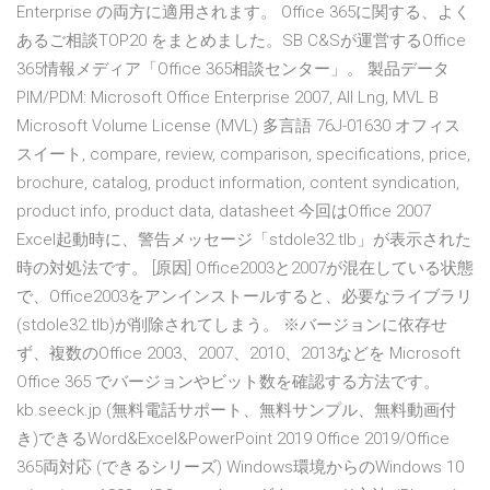
Enterprise の両方に適用されます。 Office 365に関する、よく
あるご相談TOP20 をまとめました。SB C&Sが運営するOffice
365情報メディア「Office 365相談センター」。 製品データ
PIM/PDM: Microsoft Office Enterprise 2007, All Lng, MVL B
Microsoft Volume License (MVL) 多言語 76J-01630 オフィス
スイート, compare, review, comparison, specifications, price,
brochure, catalog, product information, content syndication,
product info, product data, datasheet 今回はOffice 2007
Excel起動時に、警告メッセージ「stdole32.tlb」が表示された
時の対処法です。 [原因] Office2003と2007が混在している状態
で、Office2003をアンインストールすると、必要なライブラリ
(stdole32.tlb)が削除されてしまう。 ※バージョンに依存せ
ず、複数のOffice 2003、2007、2010、2013などを Microsoft
Office 365 でバージョンやビット数を確認する方法です。
kb.seeck.jp (無料電話サポート、無料サンプル、無料動画付
き)できるWord&Excel&PowerPoint 2019 Office 2019/Office
365両対応 (できるシリーズ) Windows環境からのWindows 10