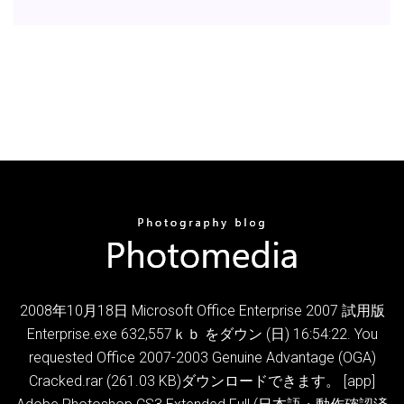
2008年10月18日 Microsoft Office Enterprise 2007 試用版
Enterprise.exe 632,557ｋｂ をダウン (日) 16:54:22. You
requested Office 2007-2003 Genuine Advantage (OGA)
Cracked.rar (261.03 KB)ダウンロードできます。 [app]