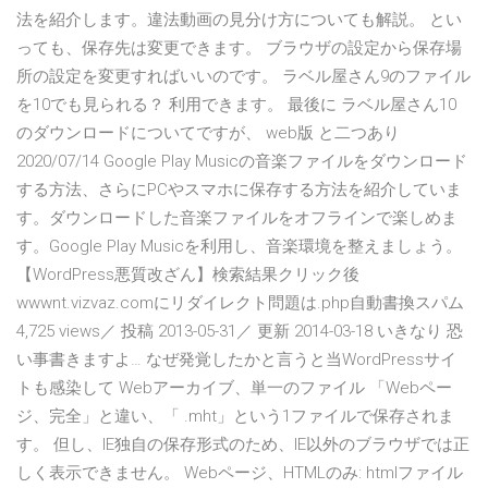
法を紹介します。違法動画の見分け方についても解説。 とい
っても、保存先は変更できます。 ブラウザの設定から保存場
所の設定を変更すればいいのです。 ラベル屋さん9のファイル
を10でも見られる？ 利用できます。 最後に ラベル屋さん10
のダウンロードについてですが、 web版 と二つあり
2020/07/14 Google Play Musicの音楽ファイルをダウンロード
する方法、さらにPCやスマホに保存する方法を紹介していま
す。ダウンロードした音楽ファイルをオフラインで楽しめま
す。Google Play Musicを利用し、音楽環境を整えましょう。
【WordPress悪質改ざん】検索結果クリック後
wwwnt.vizvaz.comにリダイレクト問題は.php自動書換スパム
4,725 views／ 投稿 2013-05-31／ 更新 2014-03-18 いきなり 恐
い事書きますよ… なぜ発覚したかと言うと当WordPressサイ
トも感染して Webアーカイブ、単一のファイル 「Webペー
ジ、完全」と違い、「 .mht」という1ファイルで保存されま
す。 但し、IE独自の保存形式のため、IE以外のブラウザでは正
しく表示できません。 Webページ、HTMLのみ: htmlファイル